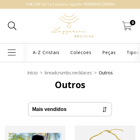
10% OFF na 1a Compra, cupom: PRIMEIRACOMPRA
0
A-Z Cristais
Colecoes
Peças
Tipos
Início
>
breadcrumbs.necklaces
>
Outros
Outros