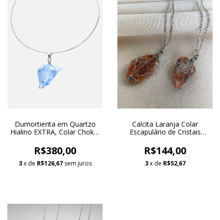
Dumortierita em Quartzo
Calcita Laranja Colar
Hialino EXTRA, Colar Choker
Escapulário de Cristais
Banho Ródio Branco
Brutos
R$380,00
R$144,00
3
x de
R$126,67
sem juros
3
x de
R$52,67