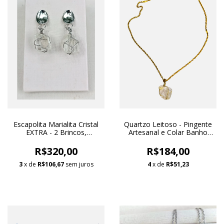
Escapolita Marialita Cristal
Quartzo Leitoso - Pingente
EXTRA - 2 Brincos,
Artesanal e Colar Banho
Pingentes Artesanais e
Ouro 18k
Orgânicos Ródio Branco
R$320,00
R$184,00
Banho
3
x de
R$106,67
sem juros
4
x de
R$51,23