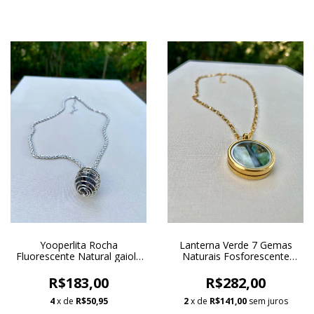
Yooperlita Rocha
Lanterna Verde 7 Gemas
Fluorescente Natural gaiola
Naturais Fosforescente
espiral colar ródio banho
GeoArte Medalhão
Flutuante Médio Dourado
R$183,00
R$282,00
Colar Ouro 18k Banho
4
x de
R$50,95
2
x de
R$141,00
sem juros