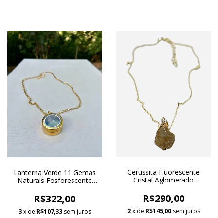
Cerussita Fluorescente
Lanterna Verde 11 Gemas
Cristal Aglomerado
Naturais Fosforescente
Biterminado "skeletals"
GeoArte Medalhão
Natural Pingente
Flutuante Dourado Colar
R$290,00
R$322,00
Alambrismo Colar Banho
Ouro 18k Banho
Ouro
2
x de
R$145,00
sem juros
3
x de
R$107,33
sem juros