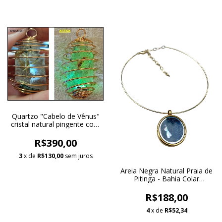
Quartzo "Cabelo de Vênus"
cristal natural pingente com
dispositivo de luz colar
banho ouro 18k e anel
R$390,00
ajustável
3
x de
R$130,00
sem juros
Areia Negra Natural Praia de
Pitinga - Bahia Colar
Chocker com Pingente
Flutuante Dourado
R$188,00
4
x de
R$52,34