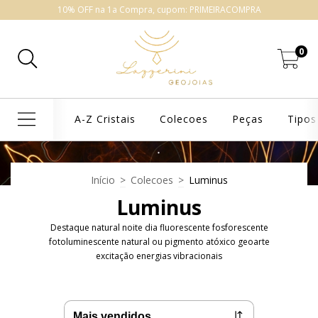
10% OFF na 1a Compra, cupom: PRIMEIRACOMPRA
0
A-Z Cristais
Colecoes
Peças
Tipos
Início
>
Colecoes
>
Luminus
Luminus
Destaque natural noite dia fluorescente fosforescente
fotoluminescente natural ou pigmento atóxico geoarte
excitação energias vibracionais