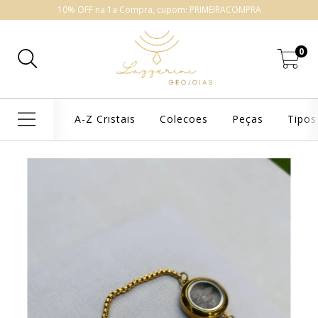
10% OFF na 1a Compra, cupom: PRIMEIRACOMPRA
0
A-Z Cristais
Colecoes
Peças
Tipos